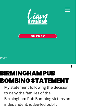
SURVEY
Post
BIRMINGHAM PUB
BOMBING STATEMENT
My statement following the decision 
to deny the families of the 
Birmingham Pub Bombing victims an 
independent, judge-led public 