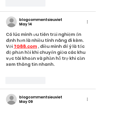
Like
Reply
blogcommentsieuviet
May 14
Có lúc mình ưu tiên trải nghiệm ổn 
định hơn là nhiều tính năng đi kèm. 
Với 
TG88.com
 , điều mình để ý là tốc 
độ phản hồi khi chuyển giữa các khu 
vực tài khoản và phần hỗ trợ khi cần 
xem thông tin nhanh.
Like
Reply
blogcommentsieuviet
May 09